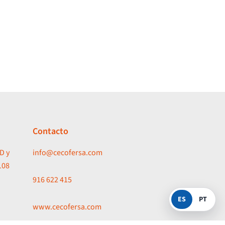
Contacto
D y
info@cecofersa.com
108
916 622 415
ES
PT
www.cecofersa.com