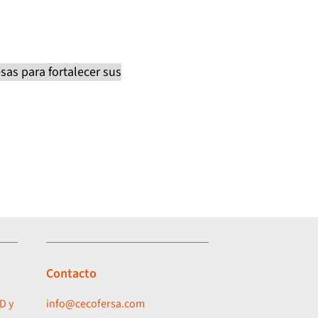
as para fortalecer sus
Contacto
D y
info@cecofersa.com