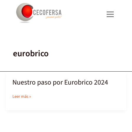
Ir
al
contenido
eurobrico
Nuestro paso por Eurobrico 2024
Nuestro
paso
por
Leer más »
Eurobrico
2024