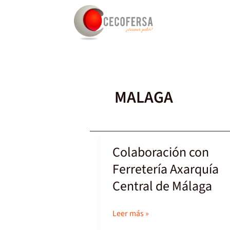
Ir
al
contenido
MALAGA
Colaboración con
Colaboración
con
Ferretería Axarquía
Ferretería
Central de Málaga
Axarquía
Central
Leer más »
de