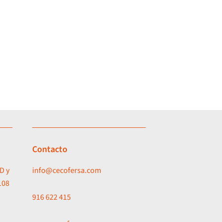
Contacto
D y
info@cecofersa.com
108
916 622 415