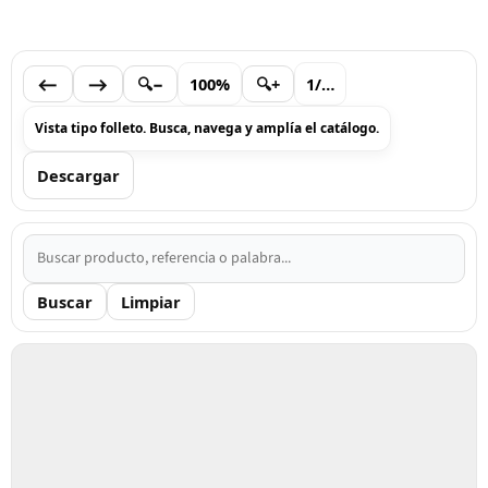
⟵
⟶
🔍−
100%
🔍+
1
/
…
Vista tipo folleto. Busca, navega y amplía el catálogo.
Descargar
Buscar
Limpiar